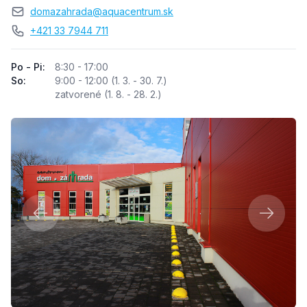
Email
domazahrada@aquacentrum.sk
Telefón
+421 33 7944 711
Otváracia doba
Po - Pi:
8:30 - 17:00
So:
9:00 - 12:00 (1. 3. - 30. 7.)
zatvorené (1. 8. - 28. 2.)
Predchádzajúci
Nasledu