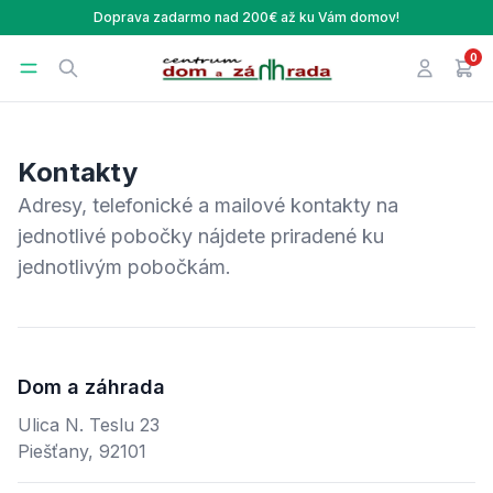
Doprava zadarmo nad 200€ až ku Vám domov!
0
Centrum Dom a Záhrada
Open menu
Search
Prihlásen
v ná
Kontakty
Adresy, telefonické a mailové kontakty na
jednotlivé pobočky nájdete priradené ku
jednotlivým pobočkám.
Dom a záhrada
Adresa
Ulica N. Teslu 23
Piešťany, 92101