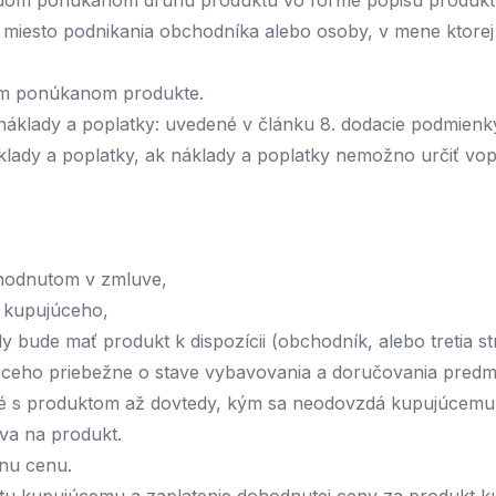
každom ponúkanom druhu produktu vo forme popisu produ
o miesto podnikania obchodníka alebo osoby, v mene ktore
dom ponúkanom produkte.
náklady a poplatky: uvedené v článku 8. dodacie podmienk
klady a poplatky, ak náklady a poplatky nemožno určiť vo
ohodnutom v zmluve,
y kupujúceho,
y bude mať produkt k dispozícii (obchodník, alebo tretia 
úceho priebežne o stave vybavovania a doručovania predm
né s produktom až dovtedy, kým sa neodovzdá kupujúcemu
va na produkt.
pnu cenu.