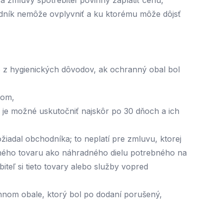
a zmluvy spotrebiteľ povinný zaplatiť cenu,
odník nemôže ovplyvniť a ku ktorému môže dôjsť
o z hygienických dôvodov, ak ochranný obal bol
rom,
 je možné uskutočniť najskôr po 30 dňoch a ich
žiadal obchodníka; to neplatí pre zmluvu, ktorej
 iného tovaru ako náhradného dielu potrebného na
teľ si tieto tovary alebo služby vopred
nom obale, ktorý bol po dodaní porušený,