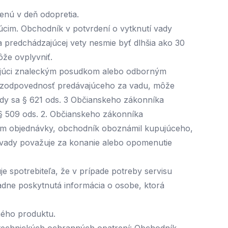
enú v deň odopretia.
cim. Obchodník v potvrdení o vytknutí vady
a predchádzajúcej vety nesmie byť dlhšia ako 30
ôže ovplyvniť.
ujúci znaleckým posudkom alebo odborným
 zodpovednosť predávajúceho za vadu, môže
y sa § 621 ods. 3 Občianskeho zákonníka
§ 509 ods. 2. Občianskeho zákonníka
ním objednávky, obchodník oboznámil kupujúceho,
a vady považuje za konanie alebo opomenutie
spotrebiteľa, že v prípade potreby servisu
dne poskytnutá informácia o osobe, ktorá
ného produktu.