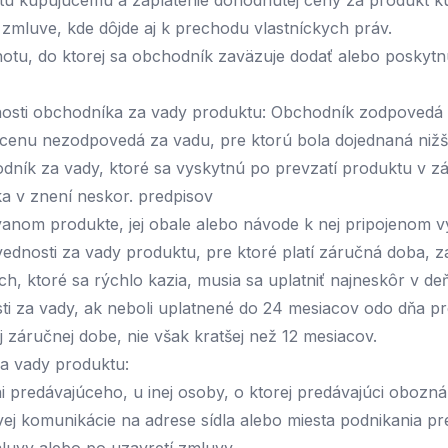
tu kupujúcemu a zaplatenie dohodnutej ceny za produkt k
 zmluve, kde dôjde aj k prechodu vlastníckych práv.
otu, do ktorej sa obchodník zaväzuje dodať alebo poskytn
dnosti obchodníka za vady produktu: Obchodník zodpovedá 
cenu nezodpovedá za vadu, pre ktorú bola dojednaná nižši
dník za vady, ktoré sa vyskytnú po prevzatí produktu v zá
a v znení neskor. predpisov
vanom produkte, jej obale alebo návode k nej pripojenom v
ednosti za vady produktu, pre ktoré platí záručná doba, za
h, ktoré sa rýchlo kazia, musia sa uplatniť najneskôr v de
i za vady, ak neboli uplatnené do 24 mesiacov odo dňa pr
 záručnej dobe, nie však kratšej než 12 mesiacov.
za vady produktu:
 predávajúceho, u inej osoby, o ktorej predávajúci obozn
ej komunikácie na adrese sídla alebo miesta podnikania pre