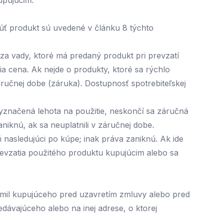
upujúcim.
úť produkt sú uvedené v článku 8 týchto
za vady, ktoré má predaný produkt pri prevzatí
a cena. Ak nejde o produkty, ktoré sa rýchlo
ručnej dobe (záruka). Dostupnosť spotrebiteľskej
yznačená lehota na použitie, neskončí sa záručná
niknú, ak sa neuplatnili v záručnej dobe.
ň nasledujúci po kúpe; inak práva zaniknú. Ak ide
evzatia použitého produktu kupujúcim alebo sa
ámil kupujúceho pred uzavretím zmluvy alebo pred
dávajúceho alebo na inej adrese, o ktorej