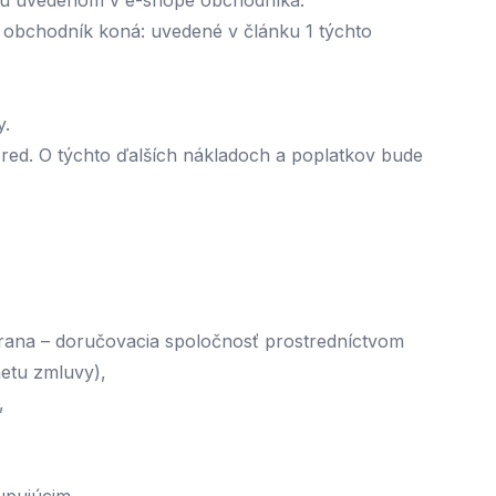
ktu uvedenom v e-shope obchodníka.
j obchodník koná: uvedené v článku 1 týchto
y.
pred. O týchto ďalších nákladoch a poplatkov bude
strana – doručovacia spoločnosť prostredníctvom
etu zmluvy),
,