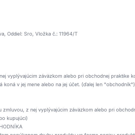
, Oddiel: Sro, Vložka č.: 11964/T
 nej vyplývajúcim záväzkom alebo pri obchodnej praktike ko
á koná v jej mene alebo na jej účet. (ďalej len "obchodník")
kou zmluvou, z nej vyplývajúcim záväzkom alebo pri obchodn
ebo kupujúci)
CHODNÍKA