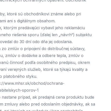
ch technických ochranných opatrení: Obchodník
lužby, ktoré sú obchodníkovi známe alebo pri
mi ani s digitálnym obsahom.
, ktorým predávajúci vybavil jeho reklamáciu
vneho riešenia sporu (ďalej len „návrh“) subjektu
vedal do 30 dní odo dňa jej odoslania.
o zmlúv o pripojení do distribučnej sústavy,
ynu, zmlúv o dodávke a odbere tepla, zmlúv o
vanú činnosť podľa osobitného predpisu, okrem
í verejných služieb, ktoré sa týkajú kvality a
o platobného styku.
s://www.mhsr.sk/obchod/ochrana-
rebitelskych-sporov-1
e nastane prípad, ak predajná cena produktu bude
etím zmluvy alebo pred odoslaním objednávky, ak sa