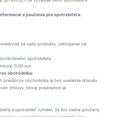
pri ktorých sa vyžaduje úkon spotrebiteľa
Informácie a poučenia pre spotrebiteľa.
ovednosti za vady produktu, odstúpenie od
konkrétneho spotrebiteľa.
mluvy: 0,00 eur.
orov obchodníka:
ch priestorov obchodníka aj bez uvedenia dôvodu
krem zmluvy, ktorej predmetom je:
eľa a spotrebiteľ vyhlásil, že bol riadne poučený