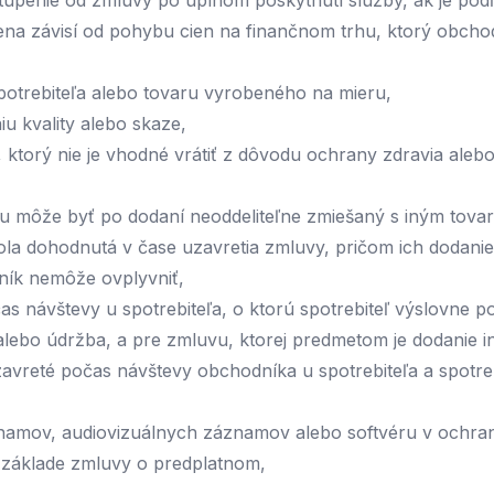
túpenie od zmluvy po úplnom poskytnutí služby, ak je podľ
cena závisí od pohybu cien na finančnom trhu, ktorý obch
spotrebiteľa alebo tovaru vyrobeného na mieru,
iu kvality alebo skaze,
ktorý nie je vhodné vrátiť z dôvodu ochrany zdravia aleb
hu môže byť po dodaní neoddeliteľne zmiešaný s iným tova
ola dohodnutá v čase uzavretia zmluvy, pričom ich dodanie
ník nemôže ovplyvniť,
 návštevy u spotrebiteľa, o ktorú spotrebiteľ výslovne po
 alebo údržba, a pre zmluvu, ktorej predmetom je dodanie
vreté počas návštevy obchodníka u spotrebiteľa a spotrebi
amov, audiovizuálnych záznamov alebo softvéru v ochran
na základe zmluvy o predplatnom,