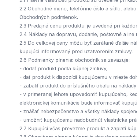
2.1 Hlavné vlastnosti produktu sú uvedené pri 
2.2 Obchodné meno, telefónne číslo a sídlo, aleb
Obchodných podmienok.
2.3 Predajná cenu produktu: je uvedená pri kaž
2.4 Náklady na dopravu, dodanie, poštovné a iné 
2.5 Do celkovej ceny môžu byť zarátané ďalšie ná
kupujúci informovaný pred uzatvorením zmluvy.
2.6 Podmienky plnenia: obchodník sa zaväzuje:
- dodať produkt podľa kúpnej zmluvy,
- dať produkt k dispozícii kupujúcemu v mieste d
- zabaliť produkt do príslušného obalu na náklad
- v primeranej lehote upovedomiť kupujúceho, ked
elektronickej komunikácie bude informovať kupuj
- znášať nebezpečenstvo a všetky náklady spoje
- umožniť kupujúcemu nadobudnúť vlastnícke prá
2.7 Kupujúci včas prevezme produkt a zaplatí kú