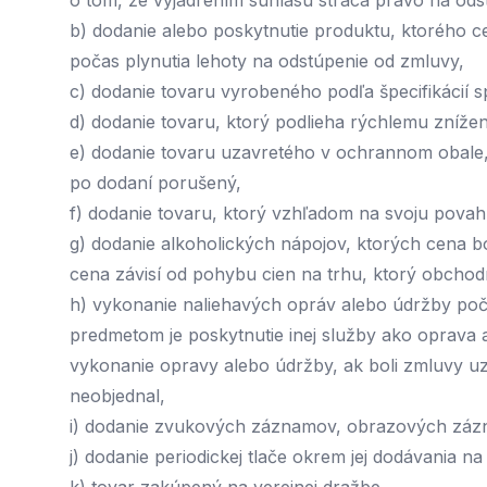
o tom, že vyjadrením súhlasu stráca právo na ods
b) dodanie alebo poskytnutie produktu, ktorého 
počas plynutia lehoty na odstúpenie od zmluvy,
c) dodanie tovaru vyrobeného podľa špecifikácií 
d) dodanie tovaru, ktorý podlieha rýchlemu znížen
e) dodanie tovaru uzavretého v ochrannom obale, 
po dodaní porušený,
f) dodanie tovaru, ktorý vzhľadom na svoju pova
g) dodanie alkoholických nápojov, ktorých cena b
cena závisí od pohybu cien na trhu, ktorý obchod
h) vykonanie naliehavých opráv alebo údržby počas
predmetom je poskytnutie inej služby ako oprava
vykonanie opravy alebo údržby, ak boli zmluvy uza
neobjednal,
i) dodanie zvukových záznamov, obrazových zázn
j) dodanie periodickej tlače okrem jej dodávania 