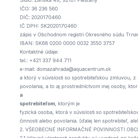
Sídlo: Žilinská 49, 92101 Piešťany
IČO: 36 236 560
DIČ: 2020170460
IČ DPH: SK2020170460
zápis v Obchodnom registri Okresného súdu Trnava
IBAN: SK68 0200 0000 0032 3550 3757
Kontaktné údaje:
tel.: +421 337 944 711
e-mail:
domazahrada@aquacentrum.sk
a ktorý v súvislosti so spotrebiteľskou zmluvou, z
povolania, a to aj prostredníctvom inej osoby, ktor
a
spotrebiteľom
, ktorým je
fyzická osoba, ktorá v súvislosti so spotrebiteľs
činnosti alebo povolania. (ďalej len spotrebiteľ, al
2. VŠEOBECNÉ INFORMAČNÉ POVINNOSTI OB