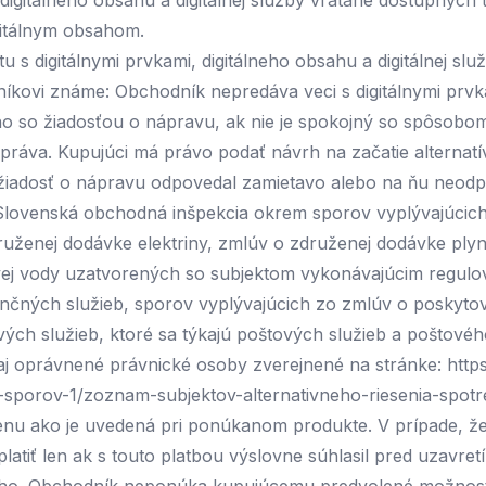
i, digitálneho obsahu a digitálnej služby vrátane dostupný
gitálnym obsahom.
ktu s digitálnymi prvkami, digitálneho obsahu a digitálnej s
ovi známe: Obchodník nepredáva veci s digitálnymi prvka
ho so žiadosťou o nápravu, ak nie je spokojný so spôsobom
 práva. Kupujúci má právo podať návrh na začatie alternatí
 žiadosť o nápravu odpovedal zamietavo alebo na ňu neodpo
 Slovenská obchodná inšpekcia okrem sporov vyplývajúcich z
združenej dodávke elektriny, zmlúv o združenej dodávke pl
vej vody uzatvorených so subjektom vykonávajúcim regulo
čných služieb, sporov vyplývajúcich zo zmlúv o poskytovan
ých služieb, ktoré sa týkajú poštových služieb a poštovéh
 aj oprávnené právnické osoby zverejnené na stránke:
http
ch-sporov-1/zoznam-subjektov-alternativneho-riesenia-spot
 cenu ako je uvedená pri ponúkanom produkte. V prípade, ž
aplatiť len ak s touto platbou výslovne súhlasil pred uzavr