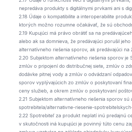
2.17 Údaje o funkčnosti veci s digitálnymi prvkam
nepredáva produkty s digitálnymi prvkami ani s di
2.18 Údaje o kompatibilite a interoperabilite produ
ktorých možno rozumne očakávať, že sú obchodník
2.19 Kupujúci má právo obrátiť sa na predávajúce
alebo ak sa domnieva, že predávajúci porušil jeho
alternatívneho riešenia sporov, ak predávajúci na
2.20 Subjektom alternatívneho riešenia sporov je
zmlúv o pripojení do distribučnej siete, zmlúv o 
dodávke pitnej vody a zmlúv o odvádzaní odpado
sporov vyplývajúcich zo zmlúv o poskytovaní finan
ceny služieb, a okrem zmlúv o poskytovaní poštov
2.21 Subjektom alternatívneho riešenia sporov sú
spotrebitela/alternativne-riesenie-spotrebitelsky
2.22 Spotrebiteľ za produkt neplatí inú predajnú
v skutočnosti iná kupujúci je povinný túto cenu z