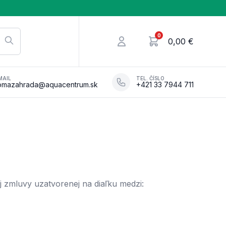
0
Prihlásenie
Cena celkom
0,00 €
v nákupnom košíku, 
MAIL
TEL. ČÍSLO
omazahrada@aquacentrum.sk
+421 33 7944 711
 zmluvy uzatvorenej na diaľku medzi: