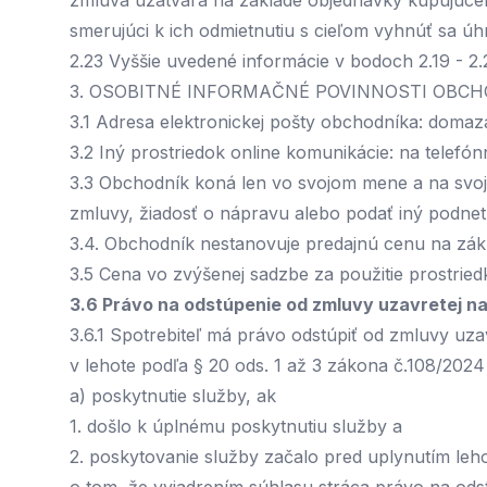
zmluva uzatvára na základe objednávky kupujúce
smerujúci k ich odmietnutiu s cieľom vyhnúť sa ú
2.23 Vyššie uvedené informácie v bodoch 2.19 - 2
3. OSOBITNÉ INFORMAČNÉ POVINNOSTI OBC
3.1 Adresa elektronickej pošty obchodníka:
domaz
3.2 Iný prostriedok online komunikácie: na telef
3.3 Obchodník koná len vo svojom mene a na svoj
zmluvy, žiadosť o nápravu alebo podať iný podne
3.4. Obchodník nestanovuje predajnú cenu na zák
3.5 Cena vo zvýšenej sadzbe za použitie prostried
3.6 Právo na odstúpenie od zmluvy uzavretej n
3.6.1 Spotrebiteľ má právo odstúpiť od zmluvy uz
v lehote podľa § 20 ods. 1 až 3 zákona č.108/2024
a) poskytnutie služby, ak
1. došlo k úplnému poskytnutiu služby a
2. poskytovanie služby začalo pred uplynutím leho