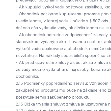
predávajúci oboznámil kupujúceho pri uzavretí zm
- Ak kupujúci vytkol vadu poštovou zásielkou, kto
- Obchodník poskytne kupujúcemu písomné potvrde
uvedie lehotu, v ktorej vadu v súlade s § 507 od
dní odo dňa vytknutia vady, ak dlhšia lehota nie
- Ak obchodník odmietne zodpovednosť za vady,
stanoviskom vydaným akreditovanou osobou, aut
vytknúť vadu opakovane a obchodník nemôže odmi
nevzťahuje. Na náklady spotrebiteľa spojené so
- Ak pred uzavretím zmluvy alebo, ak sa zmluva
že vady možno vytknúť aj u inej osoby, konanie 
obchodníka.
2.15 Podmienky popredajného servisu: Vzhľadom n
zakúpeného produktu mu bude na základe jeho žia
poskytuje servis zakúpeného produktu.
2.16 Dĺžka trvania zmluvy: zmluva je uzatvorená 