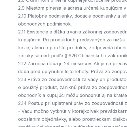
2.8 Okamihom plnenia kúpnej je doručenie produk
2.9 Miestom plnenia je adresa určená kupujúcim v
2.10 Platobné podmienky, dodacie podmienky a leh
obchodných podmienok.
2.11 Existencia a dĺžka trvania zákonnej zodpove
kupujúcim. Pri produktoch predávaných za nižšiu 
kazia, alebo o použité produkty, zodpovedá obcho
záruky sa riadi podľa § 626 Občianskeho zákonník
2.12 Záručná doba je 24 mesiacov. Ak je na predá
doba pred uplynutím tejto lehoty. Práva zo zodpov
2.13 Práva zo zodpovednosti za vady pri produktoc
o použitý produkt, zaniknú práva zo zodpovednost
obchodník a kupujúci môžu dohodnúť aj na kratšej
2.14 Postup pri uplatnení práv zo zodpovednosti 
- Vadu možno vytknúť v ktorejkoľvek prevádzkarni
odoslaním objednávky, alebo prostriedkami diaľkov