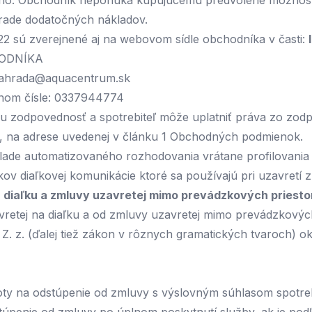
ho. Obchodník neponúka kupujúcemu predvolené možnosti, 
hrade dodatočných nákladov.
.22 sú zverejnené aj na webovom sídle obchodníka v časti:
HODNÍKA
ahrada@aquacentrum.sk
ónnom čísle: 0337944774
u zodpovednosť a spotrebiteľ môže uplatniť práva zo zodp
t, na adrese uvedenej v článku 1 Obchodných podmienok.
lade automatizovaného rozhodovania vrátane profilovania 
kov diaľkovej komunikácie ktoré sa používajú pri uzavretí z
a diaľku a zmluvy uzavretej mimo prevádzkových priest
avretej na diaľku a od zmluvy uzavretej mimo prevádzkový
 Z. z. (ďalej tiež zákon v rôznych gramatických tvaroch) o
ty na odstúpenie od zmluvy s výslovným súhlasom spotrebit