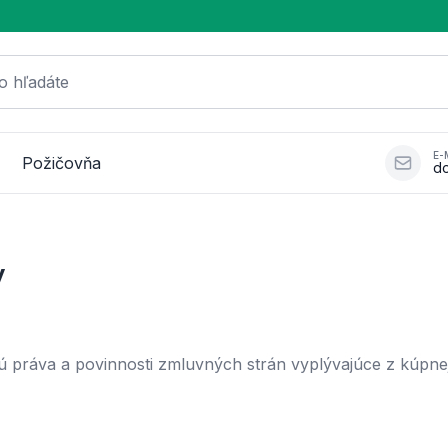
o hľadáte
E-
Požičovňa
d
y
 práva a povinnosti zmluvných strán vyplývajúce z kúpnej