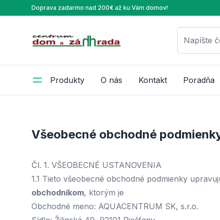
Doprava zadarmo nad 200€ až ku Vám domov!
Centrum Dom a Záhrada
Napíšte č
Produkty
O nás
Kontakt
Poradňa
Všeobecné obchodné podmienk
Čl. 1. VŠEOBECNÉ USTANOVENIA
1.1 Tieto všeobecné obchodné podmienky upravujú
obchodníkom
, ktorým je
Obchodné meno: AQUACENTRUM SK, s.r.o.