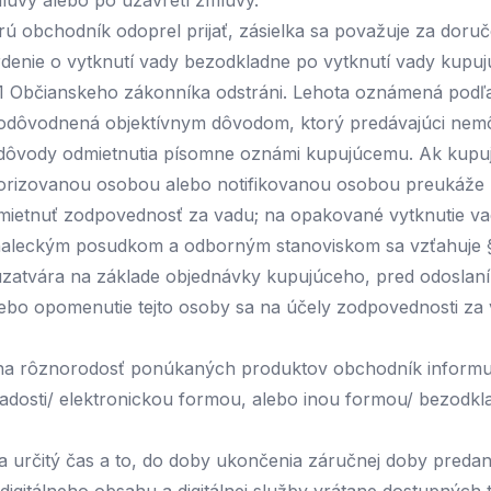
luvy alebo po uzavretí zmluvy.
rú obchodník odoprel prijať, zásielka sa považuje za doruč
nie o vytknutí vady bezodkladne po vytknutí vady kupujú
s. 1 Občianskeho zákonníka odstráni. Lehota oznámená podľ
 je odôvodnená objektívnym dôvodom, ktorý predávajúci nem
 dôvody odmietnutia písomne oznámi kupujúcemu. Ak kup
orizovanou osobou alebo notifikovanou osobou preukáže
etnuť zodpovednosť za vadu; na opakované vytknutie vad
 znaleckým posudkom a odborným stanoviskom sa vzťahuje 
 uzatvára na základe objednávky kupujúceho, pred odosla
alebo opomenutie tejto osoby sa na účely zodpovednosti z
a rôznorodosť ponúkaných produktov obchodník informuje 
dosti/ elektronickou formou, alebo inou formou/ bezodkla
na určitý čas a to, do doby ukončenia záručnej doby preda