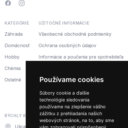
Facebook
Instagram
KATEGÓRIE
UŽITOČNÉ INFORMÁCIE
Záhrada
Všeobecné obchodné podmienky
Domácnosť
Ochrana osobných údajov
Hobby
Informácie a poučenia pre spotrebiteľa
Chémia
Reklamácia
Používame cookies
Ostatné
Reklamačný protokol
Formulár na odstúpenie od zmluvy
Súbory cookie a ďalšie
technológie sledovania
Odstúpiť od zmluvy tu
používame na zlepšenie vášho
zážitku z prehliadania našich
RÝCHLY KONTAKT
webových stránok, na to, aby sme
Adresa
Ulica N. Teslu 23
vám zobrazovali prispôsobený