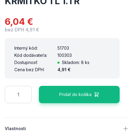
KRMÍTKO 1 L 1.TR
6,04 €
bez DPH 4,91 €
Interný kód:
51703
Kód dodávateľa:
100303
Dostupnosť:
Skladom: 8 ks
Cena bez DPH:
4,91 €
Množstvo
Pridať do košíka
Ďalšie podrobnosti
Vlastnosti