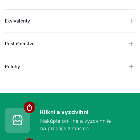
Ekvivalenty
Príslušenstvo
Prílohy
Služby pre vás
Klikni a vyzdvihni
Nakúpte on-line a vyzdvihnite
na predajni zadarmo.