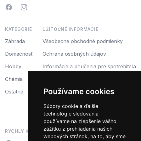
Facebook
Instagram
KATEGÓRIE
UŽITOČNÉ INFORMÁCIE
Záhrada
Všeobecné obchodné podmienky
Domácnosť
Ochrana osobných údajov
Hobby
Informácie a poučenia pre spotrebiteľa
Chémia
Reklamácia
Používame cookies
Ostatné
Reklamačný protokol
Formulár na odstúpenie od zmluvy
Súbory cookie a ďalšie
technológie sledovania
Odstúpiť od zmluvy tu
používame na zlepšenie vášho
zážitku z prehliadania našich
RÝCHLY KONTAKT
webových stránok, na to, aby sme