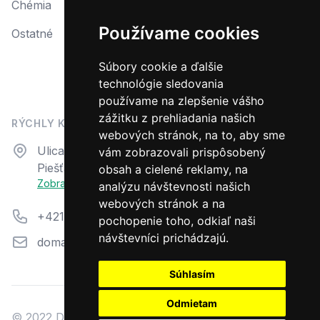
Chémia
Reklamácia
Používame cookies
Ostatné
Reklamačný protokol
Formulár na odstúpenie od zmluvy
Súbory cookie a ďalšie
technológie sledovania
Odstúpiť od zmluvy tu
používame na zlepšenie vášho
zážitku z prehliadania našich
RÝCHLY KONTAKT
webových stránok, na to, aby sme
Adresa
Ulica N. Teslu 23
vám zobrazovali prispôsobený
Piešťany, 92101
obsah a cielené reklamy, na
Zobraziť na mape
analýzu návštevnosti našich
webových stránok a na
Telefón
+421 33 7944 711
pochopenie toho, odkiaľ naši
návštevníci prichádzajú.
Email
domazahrada@aquacentrum.sk
Súhlasím
Odmietam
© 2022 Dom a záhrada