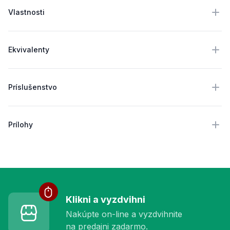
Vlastnosti
Ekvivalenty
Príslušenstvo
Prílohy
Služby pre vás
Klikni a vyzdvihni
Nakúpte on-line a vyzdvihnite
na predajni zadarmo.