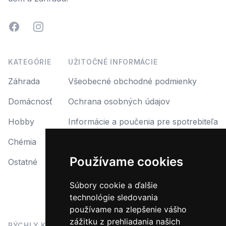
Facebook
Instagram
KATEGÓRIE
UŽITOČNÉ INFORMÁCIE
Záhrada
Všeobecné obchodné podmienky
Domácnosť
Ochrana osobných údajov
Hobby
Informácie a poučenia pre spotrebiteľa
Chémia
Reklamácia
Používame cookies
Ostatné
Reklamačný protokol
Formulár na odstúpenie od zmluvy
Súbory cookie a ďalšie
technológie sledovania
Odstúpiť od zmluvy tu
používame na zlepšenie vášho
zážitku z prehliadania našich
RÝCHLY KONTAKT