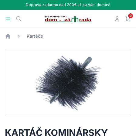
Doprava zadarmo nad 200€ až ku Vám domov!
0
Centrum Dom a Záhrada
Open menu
Search
Prihlásen
v ná
Kartáče
Úvod
KARTÁČ KOMINÁRSKY