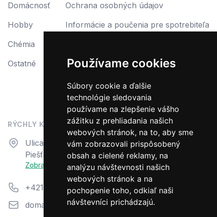
Domácnosť
Ochrana osobných údajov
Hobby
Informácie a poučenia pre spotrebiteľa
Chémia
Reklamácia
Používame cookies
Ostatné
Reklamačný protokol
Formulár na odstúpenie od zmluvy
Súbory cookie a ďalšie
technológie sledovania
Odstúpiť od zmluvy tu
používame na zlepšenie vášho
zážitku z prehliadania našich
RÝCHLY KONTAKT
webových stránok, na to, aby sme
Adresa
Ulica N. Teslu 23
vám zobrazovali prispôsobený
Piešťany, 92101
obsah a cielené reklamy, na
Zobraziť na mape
analýzu návštevnosti našich
webových stránok a na
Telefón
+421 33 7944 711
pochopenie toho, odkiaľ naši
návštevníci prichádzajú.
Email
domazahrada@aquacentrum.sk