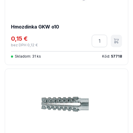
Hmozdinka GKW o10
0,15 €
Množstvo
bez DPH 0,12 €
Skladom: 31 ks
Kód:
57718