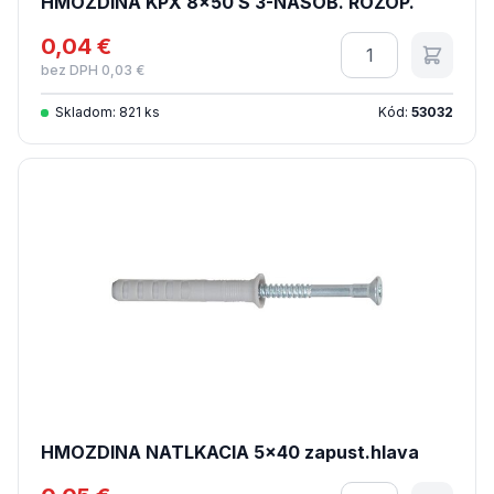
HMOZDINA KPX 8x50 S 3-NASOB. ROZOP.
0,04 €
Množstvo
bez DPH 0,03 €
Skladom: 821 ks
Kód:
53032
HMOZDINA NATLKACIA 5x40 zapust.hlava