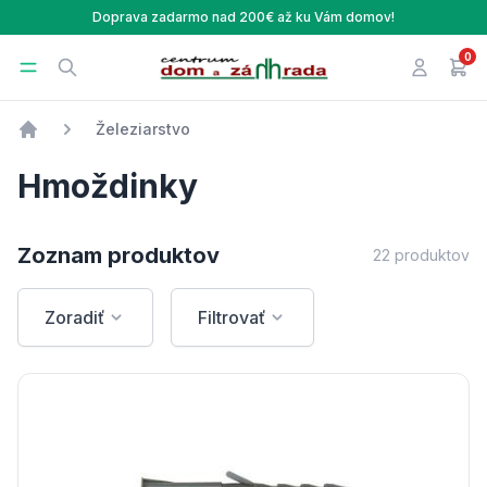
Doprava zadarmo nad 200€ až ku Vám domov!
0
Centrum Dom a Záhrada
Open menu
Search
Prihlásen
v ná
Železiarstvo
Úvod
Hmoždinky
Zoznam produktov
22 produktov
Zoradiť
Filtrovať