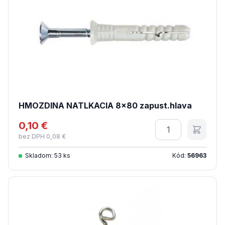
HMOZDINA NATLKACIA 8x80 zapust.hlava
0,10 €
Množstvo
bez DPH 0,08 €
Skladom: 53 ks
Kód:
56963