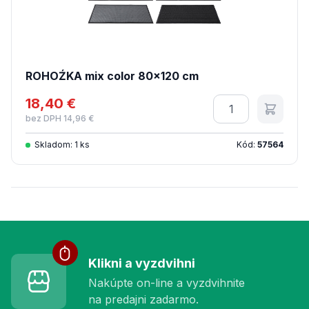
ROHOŹKA mix color 80x120 cm
18,40 €
Množstvo
bez DPH 14,96 €
Skladom: 1 ks
Kód:
57564
Služby pre vás
Klikni a vyzdvihni
Nakúpte on-line a vyzdvihnite
na predajni zadarmo.