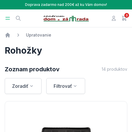
Doprava zadarmo nad 200€ až ku Vám domov!
0
Centrum Dom a Záhrada
Open menu
Search
Prihlásen
v ná
Upratovanie
Úvod
Rohožky
Zoznam produktov
14 produktov
Zoradiť
Filtrovať