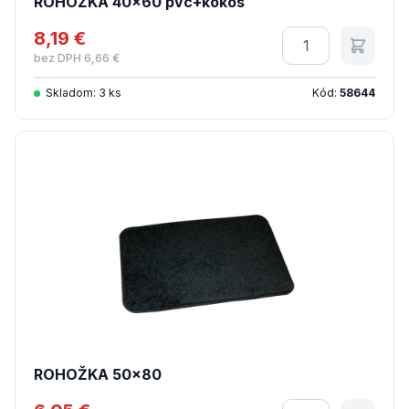
ROHOŽKA 40x60 pvc+kokos
8,19 €
Množstvo
bez DPH 6,66 €
Skladom: 3 ks
Kód:
58644
ROHOŽKA 50x80