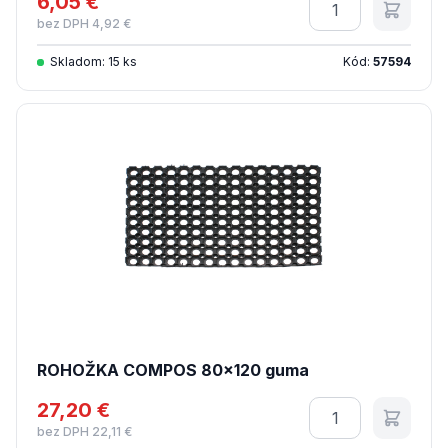
6,05 €
Množstvo
bez DPH 4,92 €
Skladom: 15 ks
Kód:
57594
ROHOŽKA COMPOS 80x120 guma
27,20 €
Množstvo
bez DPH 22,11 €