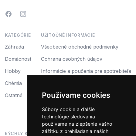
Facebook
Instagram
KATEGÓRIE
UŽITOČNÉ INFORMÁCIE
Záhrada
Všeobecné obchodné podmienky
Domácnosť
Ochrana osobných údajov
Hobby
Informácie a poučenia pre spotrebiteľa
Chémia
Reklamácia
Používame cookies
Ostatné
Reklamačný protokol
Formulár na odstúpenie od zmluvy
Súbory cookie a ďalšie
technológie sledovania
Odstúpiť od zmluvy tu
používame na zlepšenie vášho
zážitku z prehliadania našich
RÝCHLY KONTAKT