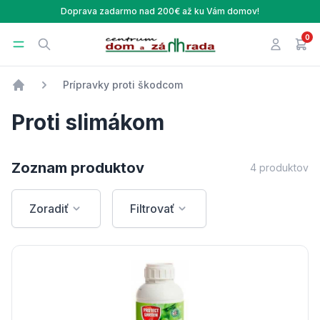
Doprava zadarmo nad 200€ až ku Vám domov!
0
Centrum Dom a Záhrada
Open menu
Search
Prihlásen
v ná
Prípravky proti škodcom
Úvod
Proti slimákom
Zoznam produktov
4 produktov
Zoradiť
Filtrovať