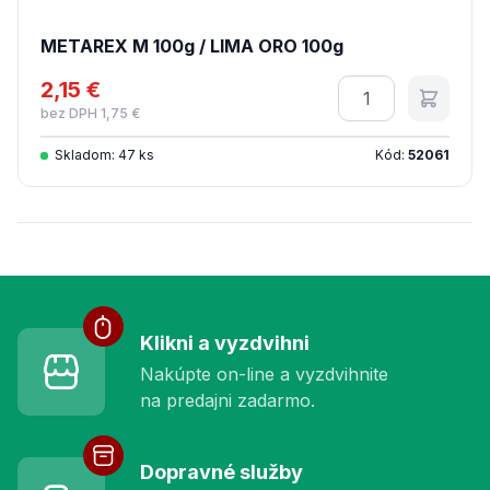
METAREX M 100g / LIMA ORO 100g
2,15 €
Množstvo
bez DPH 1,75 €
Skladom: 47 ks
Kód:
52061
Služby pre vás
Klikni a vyzdvihni
Nakúpte on-line a vyzdvihnite
na predajni zadarmo.
Dopravné služby