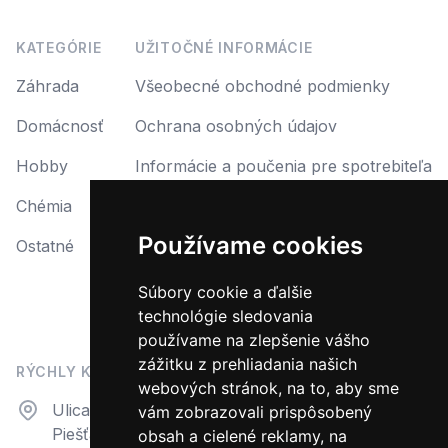
KATEGÓRIE
UŽITOČNÉ INFORMÁCIE
Záhrada
Všeobecné obchodné podmienky
Domácnosť
Ochrana osobných údajov
Hobby
Informácie a poučenia pre spotrebiteľa
Chémia
Reklamácia
Používame cookies
Ostatné
Reklamačný protokol
Formulár na odstúpenie od zmluvy
Súbory cookie a ďalšie
technológie sledovania
Odstúpiť od zmluvy tu
používame na zlepšenie vášho
zážitku z prehliadania našich
RÝCHLY KONTAKT
webových stránok, na to, aby sme
Adresa
Ulica N. Teslu 23
vám zobrazovali prispôsobený
Piešťany, 92101
obsah a cielené reklamy, na