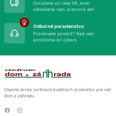
Doručenie po celej SR, tovar
odosielame nasl. pracovný deň
Odborné poradenstvo
Potrebujete pomôcť? Radi vám
pomôžeme pri výbere
Footer
Objavte široký sortiment kvalitných produktov pre váš
dom a záhradu.
Facebook
Instagram