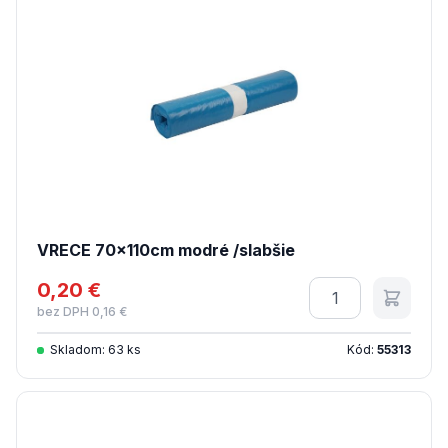
VRECE 70x110cm modré /slabšie
0,20 €
Množstvo
bez DPH 0,16 €
Skladom: 63 ks
Kód:
55313