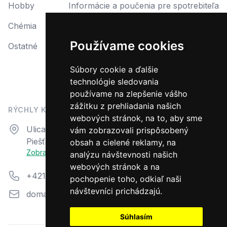
Hobby
Informácie a poučenia pre spotrebiteľa
Chémia
Reklamácia
Používame cookies
Ostatné
Reklamačný protokol
Formulár na odstúpenie od zmluvy
Súbory cookie a ďalšie
technológie sledovania
Odstúpiť od zmluvy tu
používame na zlepšenie vášho
zážitku z prehliadania našich
RÝCHLY KONTAKT
webových stránok, na to, aby sme
Adresa
Ulica N. Teslu 23
vám zobrazovali prispôsobený
Piešťany, 92101
obsah a cielené reklamy, na
Zobraziť na mape
analýzu návštevnosti našich
webových stránok a na
Telefón
+421 33 7944 711
pochopenie toho, odkiaľ naši
návštevníci prichádzajú.
Email
domazahrada@aquacentrum.sk
Súhlasím