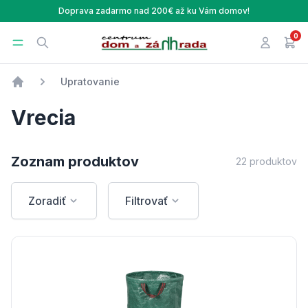
Doprava zadarmo nad 200€ až ku Vám domov!
0
Centrum Dom a Záhrada
Open menu
Search
Prihlásen
v ná
Upratovanie
Úvod
Vrecia
Zoznam produktov
22 produktov
Zoradiť
Filtrovať