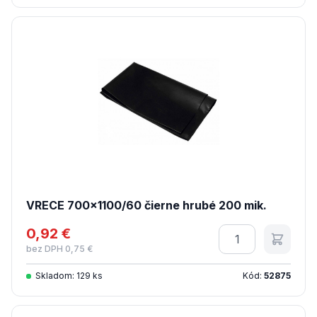
VRECE 700x1100/60 čierne hrubé 200 mik.
0,92 €
Množstvo
bez DPH 0,75 €
Skladom: 129 ks
Kód:
52875