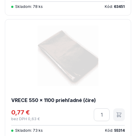
Skladom: 78 ks
Kód:
63451
VRECE 550 x 1100 priehľadné (číre)
0,77 €
Množstvo
bez DPH 0,63 €
Skladom: 73 ks
Kód:
55314